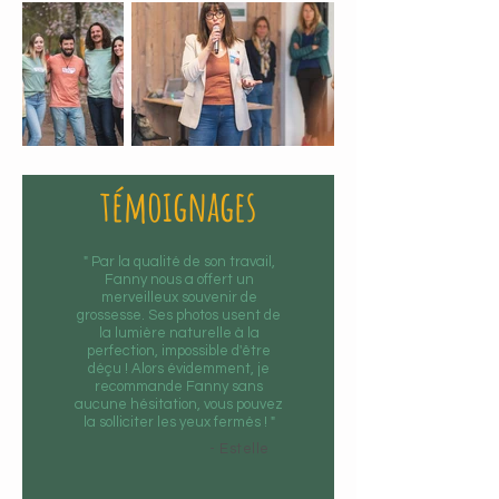
témoignages
" Par la qualité de son travail,
Fanny nous a offert un
merveilleux souvenir de
grossesse. Ses photos usent de
la lumière naturelle à la
perfection, impossible d'être
déçu ! Alors évidemment, je
recommande Fanny sans
aucune hésitation, vous pouvez
la solliciter les yeux fermés ! "
- Estelle