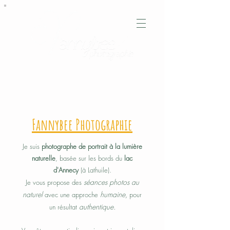
La photographie, c'est capturer de la
poésie
Fannybee Photographie
Je suis
photographe de portrait à la lumière
naturelle
, basée sur les bords du
lac
d'Annecy
(à Lathuile).
séances photos au
Je vous propose des
naturel
humaine,
avec une approche
pour
authentique.
un résultat